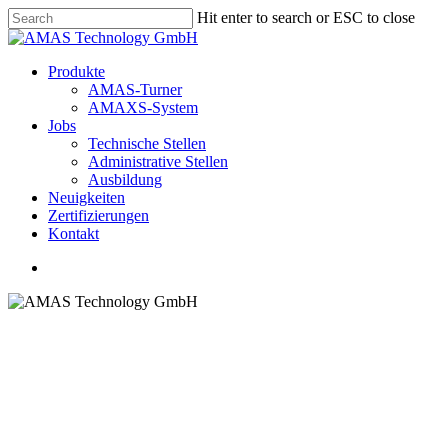
Skip
Hit enter to search or ESC to close
to
Close
main
Search
content
Menu
Produkte
AMAS-Turner
AMAXS-System
Jobs
Technische Stellen
Administrative Stellen
Ausbildung
Neuigkeiten
Zer­ti­fi­zie­rungen
Kontakt
Menu