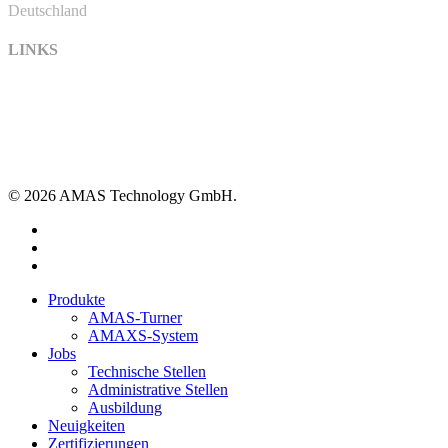
Deutschland
LINKS
Kontakt
Impressum
Datenschutzerklärung
Einkaufsbedingungen
Zer­ti­fi­zie­rungen
© 2026 AMAS Technology GmbH.
linkedin
youtube
instagram
Close
Produkte
Menu
AMAS-Turner
AMAXS-System
Jobs
Technische Stellen
Administrative Stellen
Ausbildung
Neuigkeiten
Zer­ti­fi­zie­rungen