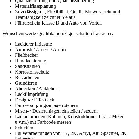
Qualitätsprüfung und Qualitätssicherung
Materialflussplanung
Zuverlässigkeit, Flexibilität, Qualitätsbewusstsein und
Teamfähigkeit zeichnet Sie aus
Führerschein Klasse B und Auto von Vorteil
Wünschenswerte Qualifikation/Eigenschaften Lackierer:
Lackierer Industrie
Airbrush / Airless / Airmix
Fließbecher
Handlackierung
Sandstrahlen
Korrosionsschutz
Beizarbeiten
Grundieren
Abdecken / Abkleben
Lackfilmprüfung
Design- / Effektlack
Farbversorgungsanlagen steuern
Misch- / Dosieranlagen einstellen / steuern
Lackierarbeiten (Kabinen, Konstruktionen bis 12 Meter
u.v.m.) mit Farbcode messen
Schleifen
Füllverarbeitungen von 1K, 2K, Acryl, Alu-Spachtel, 2K-
Polyester