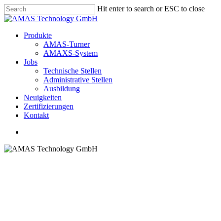
Skip
Hit enter to search or ESC to close
to
Close
main
Search
content
Menu
Produkte
AMAS-Turner
AMAXS-System
Jobs
Technische Stellen
Administrative Stellen
Ausbildung
Neuigkeiten
Zer­ti­fi­zie­rungen
Kontakt
Menu