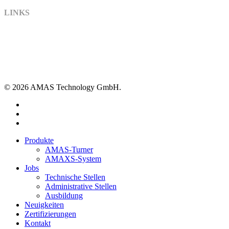
LINKS
Kontakt
Impressum
Datenschutzerklärung
Einkaufsbedingungen
Zer­ti­fi­zie­rungen
© 2026 AMAS Technology GmbH.
linkedin
youtube
instagram
Close
Produkte
Menu
AMAS-Turner
AMAXS-System
Jobs
Technische Stellen
Administrative Stellen
Ausbildung
Neuigkeiten
Zer­ti­fi­zie­rungen
Kontakt