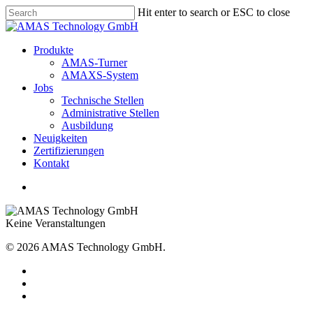
Skip
Hit enter to search or ESC to close
to
Close
main
Search
content
Menu
Produkte
AMAS-Turner
AMAXS-System
Jobs
Technische Stellen
Administrative Stellen
Ausbildung
Neuigkeiten
Zer­ti­fi­zie­rungen
Kontakt
Menu
Keine Veranstaltungen
© 2026 AMAS Technology GmbH.
linkedin
youtube
instagram